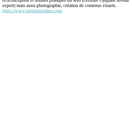
ecoconception et bonnes pratiques du web (certifiée Opquast niveau
expert) mais aussi photographie, création de contenus visuels.
https://www.laetitiamodine.com/